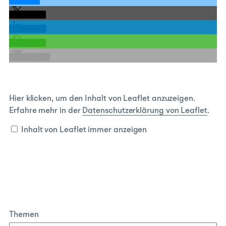
teilen
teilen
teilen
teilen
E-Mail
Inhalt
Hier klicken, um den Inhalt von Leaflet anzuzeigen.
von
Erfahre mehr in der
Datenschutzerklärung von Leaflet
.
Leaflet
anzeigen
Inhalt von Leaflet immer anzeigen
Themen