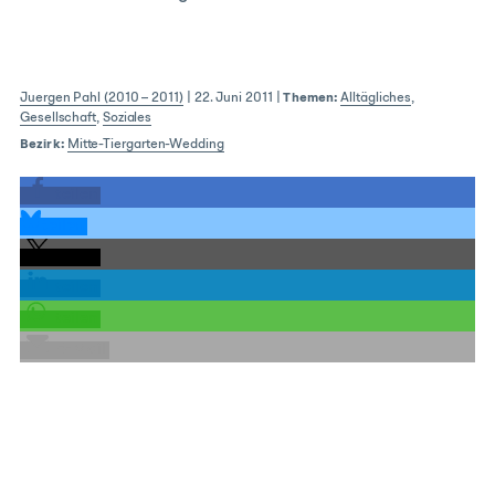
Juergen Pahl (2010 – 2011)
|
22. Juni 2011
|
Themen:
Alltägliches
,
Gesellschaft
,
Soziales
Bezirk:
Mitte-Tiergarten-Wedding
teilen
teilen
teilen
teilen
teilen
E-Mail