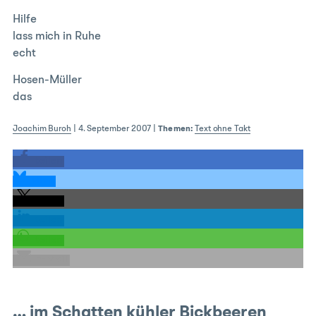
Hilfe
lass mich in Ruhe
echt
Hosen-Müller
das
Joachim Buroh
|
4. September 2007
|
Themen:
Text ohne Takt
teilen
teilen
teilen
teilen
teilen
E-Mail
… im Schatten kühler Bickbeeren