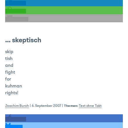
teilen
teilen
E-Mail
… skeptisch
skip
tish
and
fight
for
kuhman
rights!
Joachim Buroh
|
6. September 2007
|
Themen:
Text ohne Takt
teilen
teilen