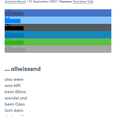
Joachim Buroh
|
12. September 2007
|
Themen:
Text ohne Takt
teilen
teilen
teilen
teilen
teilen
E-Mail
… allwissend
also wenn
was hilft
beim Klima
wandel und
beim Ozon
loch dann