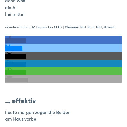
doch wohl
ein All
heilmittel
Joachim Buroh
|
12. September 2007
|
Themen:
Text ohne Takt
,
Umwelt
teilen
teilen
teilen
teilen
teilen
E-Mail
… effektiv
heute morgen zogen die Beiden
am Haus vorbei