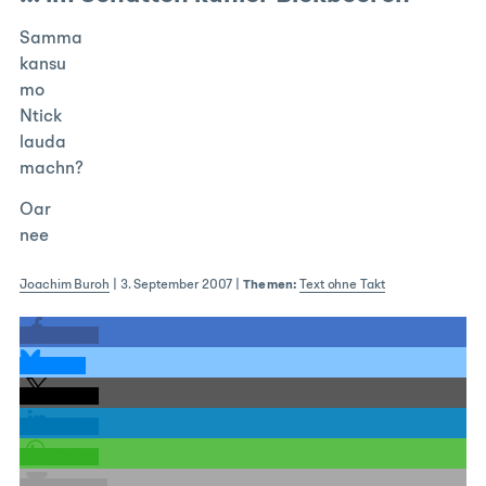
Samma
kansu
mo
Ntick
lauda
machn?
Oar
nee
Joachim Buroh
|
3. September 2007
|
Themen:
Text ohne Takt
teilen
teilen
teilen
teilen
teilen