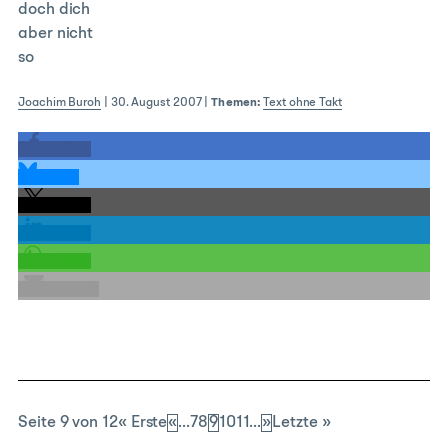
doch dich
aber nicht
so
Joachim Buroh
|
30. August 2007
|
Themen:
Text ohne Takt
teilen
teilen
teilen
teilen
teilen
E-Mail
Seite 9 von 12
« Erste
«
...
7
8
9
10
11
...
»
Letzte »