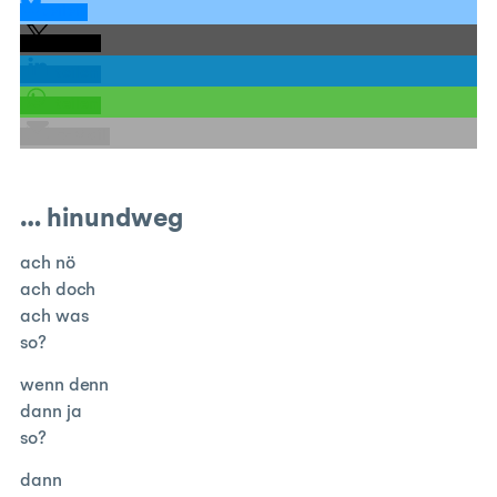
teilen
teilen
teilen
teilen
E-Mail
… hinundweg
ach nö
ach doch
ach was
so?
wenn denn
dann ja
so?
dann