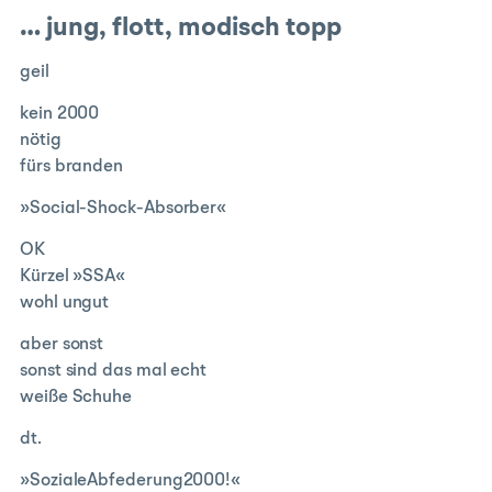
… jung, flott, modisch topp
geil
kein 2000
nötig
fürs branden
»Social-Shock-Absorber«
OK
Kürzel »SSA«
wohl ungut
aber sonst
sonst sind das mal echt
weiße Schuhe
dt.
»SozialeAbfederung2000!«