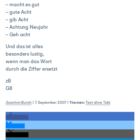
– macht es gut
– gute Acht
– gib Acht
– Achtung Neujahr
– Geh acht
Und das ist alles
besonders lustig,
wenn man das Wort
durch die Ziffer ersetzt
zB
G8
Joachim Buroh
|
7. September 2007
|
Themen:
Text ohne Takt
teilen
teilen
teilen