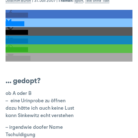
Joachim Buroh
|
31. Juli 2007
|
Themen:
Sport
,
Text ohne Takt
teilen
teilen
teilen
teilen
teilen
E-Mail
… gedopt?
ob A oder B
– eine Urinprobe zu öffnen
dazu hätte ich auch keine Lust
kann Sinkewitz echt verstehen
– irgendwie doofer Name
Tschuldigung