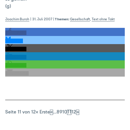
(g)
Joachim Buroh
|
31. Juli 2007
|
Themen:
Gesellschaft
,
Text ohne Takt
teilen
teilen
teilen
teilen
teilen
E-Mail
Seite 11 von 12
« Erste
«
...
8
9
10
11
12
»