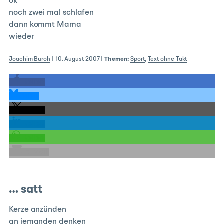
ok
noch zwei mal schlafen
dann kommt Mama
wieder
Joachim Buroh
|
10. August 2007
|
Themen:
Sport
,
Text ohne Takt
teilen
teilen
teilen
teilen
teilen
E-Mail
… satt
Kerze anzünden
an jemanden denken