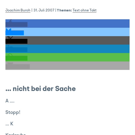
Joachim Buroh
|
31. Juli 2007
|
Themen:
Text ohne Takt
teilen
teilen
teilen
teilen
teilen
E-Mail
… nicht bei der Sache
A ….
Stopp!
… K