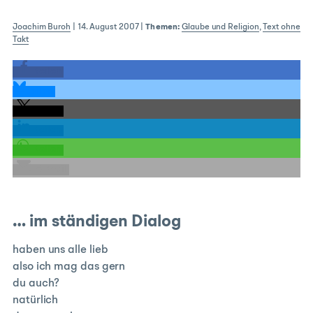
Joachim Buroh
|
14. August 2007
|
Themen:
Glaube und Religion
,
Text ohne
Takt
teilen
teilen
teilen
teilen
teilen
E-Mail
… im ständigen Dialog
haben uns alle lieb
also ich mag das gern
du auch?
natürlich