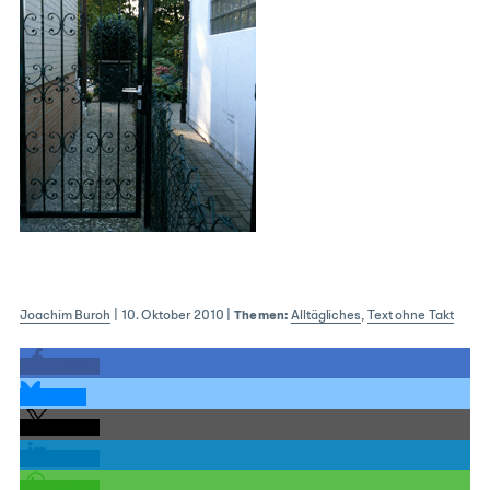
Joachim Buroh
|
10. Oktober 2010
|
Themen:
Alltägliches
,
Text ohne Takt
teilen
teilen
teilen
teilen
teilen