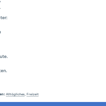
,
.
ter:
n
ute.
ken.
en:
Alltägliches
,
Freizeit