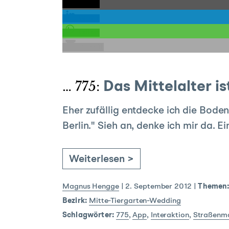
teilen
teilen
teilen
E-Mail
… 775:
Das Mittelalter is
Eher zufällig entdecke ich die Bode
Berlin." Sieh an, denke ich mir da.
Weiterlesen >
Magnus Hengge
|
2. September 2012
|
Themen
Bezirk:
Mitte-Tiergarten-Wedding
Schlagwörter:
775
,
App
,
Interaktion
,
Straßenma