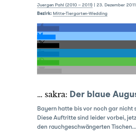
Juergen Pahl (2010 – 2011)
|
23. Dezember 2011
Bezirk:
Mitte-Tiergarten-Wedding
teilen
teilen
teilen
teilen
teilen
E-Mail
… sakra:
Der blaue Augus
Bayern hatte bis vor noch gar nicht 
Diese Auftritte sind leider vorbei, 
den rauchgeschwängerten Tischen