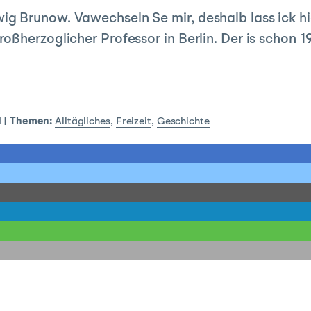
g Brunow. Vawechseln Se mir, deshalb lass ick hi
ßherzoglicher Professor in Berlin. Der is schon 19
1
|
Themen:
Alltägliches
,
Freizeit
,
Geschichte