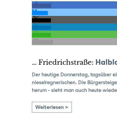
teilen
teilen
teilen
teilen
teilen
E-Mail
… Friedrichstraße:
Halbl
Der heutige Donnerstag, tagsüber ein
nieselregnerischen. Die Bürgersteig
herum - sieht man auch heute wied
Weiterlesen >