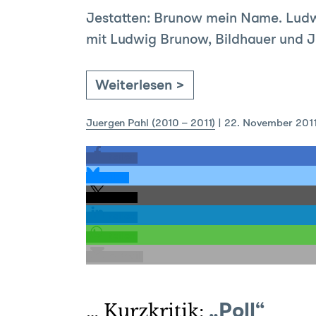
Jestatten: Brunow mein Name. Ludwi
mit Ludwig Brunow, Bildhauer und Jro
Weiterlesen >
Juergen Pahl (2010 – 2011)
|
22. November 201
teilen
teilen
teilen
teilen
teilen
E-Mail
… Kurzkritik:
„Poll“