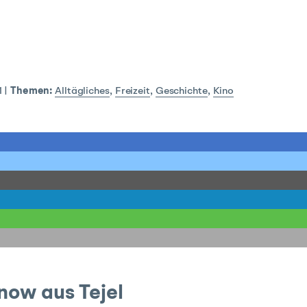
1
|
Themen:
Alltägliches
,
Freizeit
,
Geschichte
,
Kino
ow aus Tejel