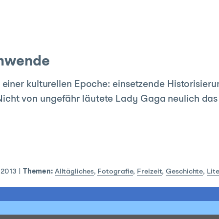
nwende
iner kulturellen Epoche: einsetzende Historisier
il. Nicht von ungefähr läutete Lady Gaga neulich da
 2013
|
Themen:
Alltägliches
,
Fotografie
,
Freizeit
,
Geschichte
,
Lit