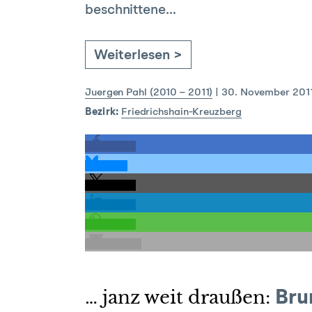
beschnittene…
Weiterlesen >
Juergen Pahl (2010 – 2011)
|
30. November 201
Bezirk:
Friedrichshain-Kreuzberg
teilen
teilen
teilen
teilen
teilen
E-Mail
… janz weit draußen:
Brun