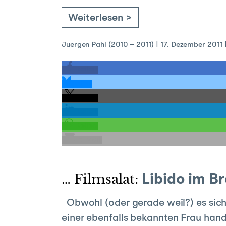
Weiterlesen >
Juergen Pahl (2010 – 2011)
|
17. Dezember 2011
teilen
teilen
teilen
teilen
teilen
E-Mail
… Filmsalat:
Libido im B
Obwohl (oder gerade weil?) es sic
einer ebenfalls bekannten Frau hande