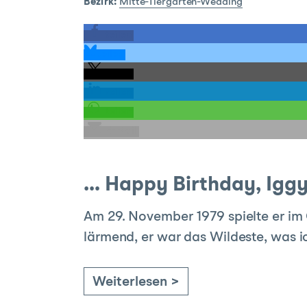
Bezirk:
Mitte-Tiergarten-Wedding
teilen
teilen
teilen
teilen
teilen
E-Mail
… Happy Birthday, Igg
Am 29. November 1979 spielte er im 
lärmend, er war das Wildeste, was i
Weiterlesen >