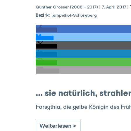
Günther Grosser (2008 – 2017)
|
7. April 2017
|
Bezirk:
Tempelhof-Schöneberg
teilen
teilen
teilen
teilen
teilen
E-Mail
… sie natürlich, strahl
Forsythia, die gelbe Königin des Frü
Weiterlesen >