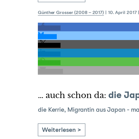
Günther Grosser (2008 – 2017)
|
10. April 2017
teilen
teilen
teilen
teilen
teilen
E-Mail
… auch schon da:
die Ja
die Kerrie, Migrantin aus Japan - m
Weiterlesen >