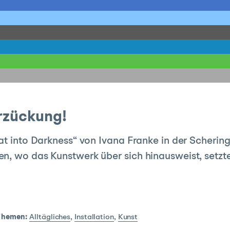
rzückung!
eat into Darkness“ von Ivana Franke in der Scherin
en, wo das Kunstwerk über sich hinausweist, setz
Themen:
Alltägliches
,
Installation
,
Kunst