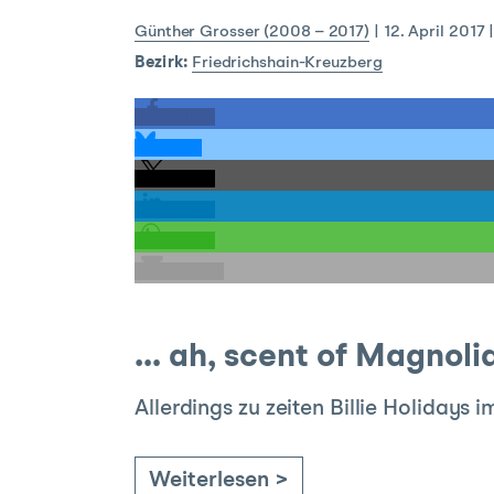
Günther Grosser (2008 – 2017)
|
12. April 2017
Bezirk:
Friedrichshain-Kreuzberg
teilen
teilen
teilen
teilen
teilen
E-Mail
… ah, scent of Magnoli
Allerdings zu zeiten Billie Holidays
Weiterlesen >