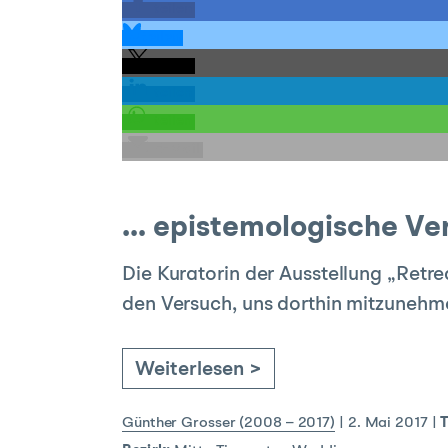
teilen
teilen
teilen
teilen
teilen
E-Mail
… epistemologische Ve
Die Kuratorin der Ausstellung „Retr
den Versuch, uns dorthin mitzunehm
Weiterlesen >
Günther Grosser (2008 – 2017)
|
2. Mai 2017
|