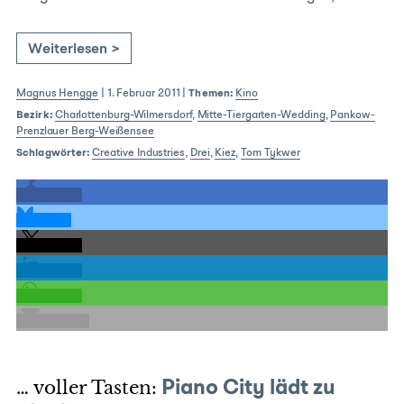
Weiterlesen >
Magnus Hengge
|
1. Februar 2011
|
Themen:
Kino
Bezirk:
Charlottenburg-Wilmersdorf
,
Mitte-Tiergarten-Wedding
,
Pankow-
Prenzlauer Berg-Weißensee
Schlagwörter:
Creative Industries
,
Drei
,
Kiez
,
Tom Tykwer
teilen
teilen
teilen
teilen
teilen
E-Mail
… voller Tasten:
Piano City lädt zu