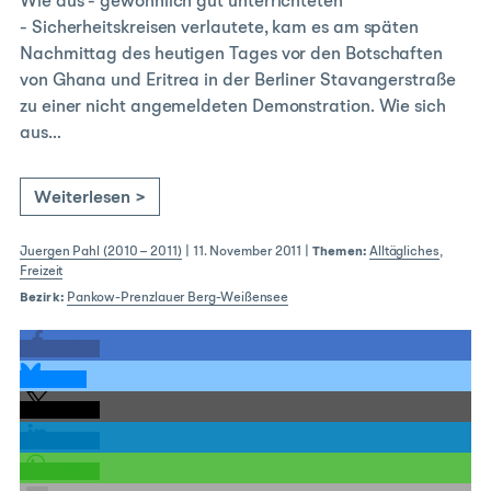
Wie aus - gewöhnlich gut unterrichteten
- Sicherheitskreisen verlautete, kam es am späten
Nachmittag des heutigen Tages vor den Botschaften
von Ghana und Eritrea in der Berliner Stavangerstraße
zu einer nicht angemeldeten Demonstration. Wie sich
aus…
Weiterlesen >
Juergen Pahl (2010 – 2011)
|
11. November 2011
|
Themen:
Alltägliches
,
Freizeit
Bezirk:
Pankow-Prenzlauer Berg-Weißensee
teilen
teilen
teilen
teilen
teilen