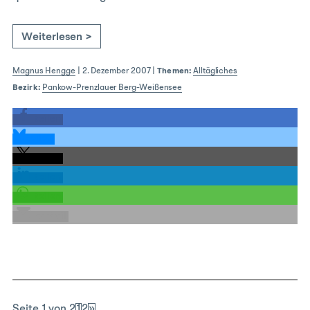
Weiterlesen >
Magnus Hengge
|
2. Dezember 2007
|
Themen:
Alltägliches
Bezirk:
Pankow-Prenzlauer Berg-Weißensee
teilen
teilen
teilen
teilen
teilen
E-Mail
Seite 1 von 2
1
2
»