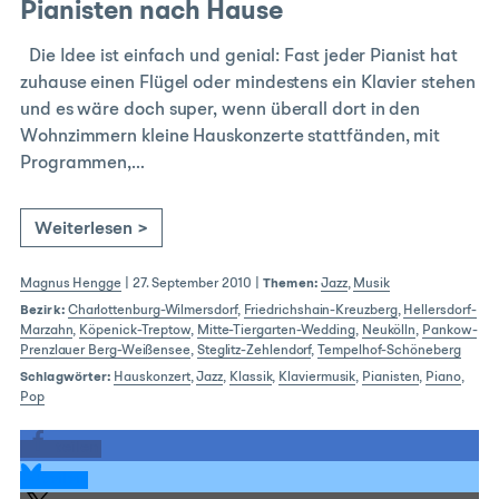
Pianisten nach Hause
Die Idee ist einfach und genial: Fast jeder Pianist hat
zuhause einen Flügel oder mindestens ein Klavier stehen
und es wäre doch super, wenn überall dort in den
Wohnzimmern kleine Hauskonzerte stattfänden, mit
Programmen,…
Weiterlesen >
Magnus Hengge
|
27. September 2010
|
Themen:
Jazz
,
Musik
Bezirk:
Charlottenburg-Wilmersdorf
,
Friedrichshain-Kreuzberg
,
Hellersdorf-
Marzahn
,
Köpenick-Treptow
,
Mitte-Tiergarten-Wedding
,
Neukölln
,
Pankow-
Prenzlauer Berg-Weißensee
,
Steglitz-Zehlendorf
,
Tempelhof-Schöneberg
Schlagwörter:
Hauskonzert
,
Jazz
,
Klassik
,
Klaviermusik
,
Pianisten
,
Piano
,
Pop
teilen
teilen