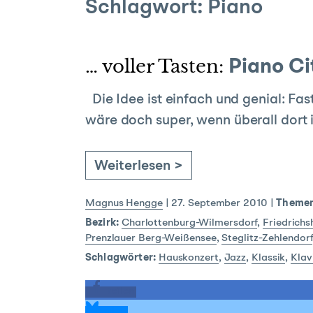
Schlagwort:
Piano
… voller Tasten:
Piano Ci
Die Idee ist einfach und genial: Fas
wäre doch super, wenn überall dort
Weiterlesen >
Magnus Hengge
|
27. September 2010
|
Themen
Bezirk:
Charlottenburg-Wilmersdorf
,
Friedrich
Prenzlauer Berg-Weißensee
,
Steglitz-Zehlendorf
Schlagwörter:
Hauskonzert
,
Jazz
,
Klassik
,
Klav
teilen
teilen