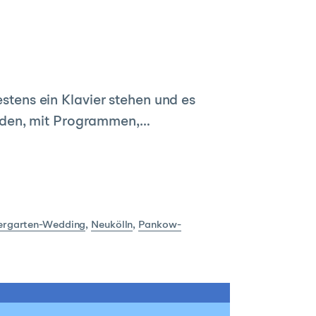
estens ein Klavier stehen und es
änden, mit Programmen,…
iergarten-Wedding
,
Neukölln
,
Pankow-