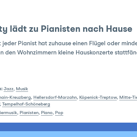
ty lädt zu Pianisten nach Hause
t jeder Pianist hat zuhause einen Flügel oder mind
 in den Wohnzimmern kleine Hauskonzerte stattf
:
Jazz
,
Musik
shain-Kreuzberg
,
Hellersdorf-Marzahn
,
Köpenick-Treptow
,
Mitte-T
,
Tempelhof-Schöneberg
iermusik
,
Pianisten
,
Piano
,
Pop