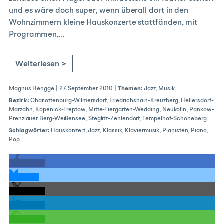
und es wäre doch super, wenn überall dort in den
Wohnzimmern kleine Hauskonzerte stattfänden, mit
Programmen,…
Weiterlesen >
Magnus Hengge
|
27. September 2010
|
Themen:
Jazz
,
Musik
Bezirk:
Charlottenburg-Wilmersdorf
,
Friedrichshain-Kreuzberg
,
Hellersdorf-
Marzahn
,
Köpenick-Treptow
,
Mitte-Tiergarten-Wedding
,
Neukölln
,
Pankow-
Prenzlauer Berg-Weißensee
,
Steglitz-Zehlendorf
,
Tempelhof-Schöneberg
Schlagwörter:
Hauskonzert
,
Jazz
,
Klassik
,
Klaviermusik
,
Pianisten
,
Piano
,
Pop
teilen
teilen
teilen
teilen
teilen