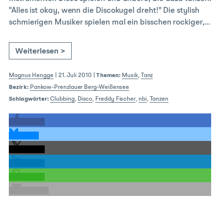
"Alles ist okay, wenn die Discokugel dreht!" Die stylish
schmierigen Musiker spielen mal ein bisschen rockiger,…
Weiterlesen >
Magnus Hengge
|
21. Juli 2010
|
Themen:
Musik
,
Tanz
Bezirk:
Pankow-Prenzlauer Berg-Weißensee
Schlagwörter:
Clubbing
,
Disco
,
Freddy Fischer
,
nbi
,
Tanzen
teilen
teilen
teilen
teilen
teilen
E-Mail