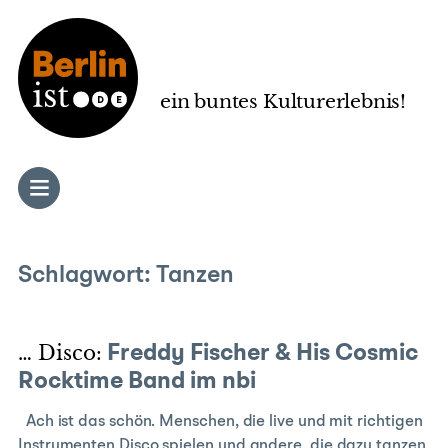
Zum
Inhalt
springen
ein buntes Kulturerlebnis!
Schlagwort:
Tanzen
… Disco:
Freddy Fischer & His Cosmic
Rocktime Band im nbi
Ach ist das schön. Menschen, die live und mit richtigen
Instrumenten Disco spielen und andere, die dazu tanzen.