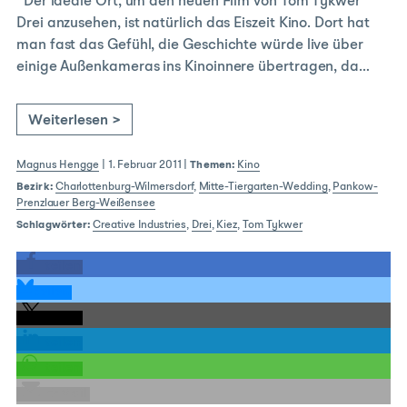
Der ideale Ort, um den neuen Film von Tom Tykwer
Drei anzusehen, ist natürlich das Eiszeit Kino. Dort hat
man fast das Gefühl, die Geschichte würde live über
einige Außenkameras ins Kinoinnere übertragen, da…
Weiterlesen >
Magnus Hengge
|
1. Februar 2011
|
Themen:
Kino
Bezirk:
Charlottenburg-Wilmersdorf
,
Mitte-Tiergarten-Wedding
,
Pankow-
Prenzlauer Berg-Weißensee
Schlagwörter:
Creative Industries
,
Drei
,
Kiez
,
Tom Tykwer
teilen
teilen
teilen
teilen
teilen
E-Mail