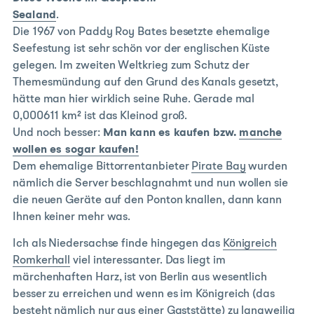
Sealand
.
Die 1967 von Paddy Roy Bates besetzte ehemalige
Seefestung ist sehr schön vor der englischen Küste
gelegen. Im zweiten Weltkrieg zum Schutz der
Themesmündung auf den Grund des Kanals gesetzt,
hätte man hier wirklich seine Ruhe. Gerade mal
0,000611 km² ist das Kleinod groß.
Und noch besser:
Man kann es kaufen bzw.
manche
wollen es sogar kaufen!
Dem ehemalige Bittorrentanbieter
Pirate Bay
wurden
nämlich die Server beschlagnahmt und nun wollen sie
die neuen Geräte auf den Ponton knallen, dann kann
Ihnen keiner mehr was.
Ich als Niedersachse finde hingegen das
Königreich
Romkerhall
viel interessanter. Das liegt im
märchenhaften Harz, ist von Berlin aus wesentlich
besser zu erreichen und wenn es im Königreich (das
besteht nämlich nur aus einer Gaststätte) zu langweilig