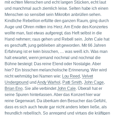
mit echten Menschen und echt langen Stücken, echt laut
und manchmal auch ziemlich leise. Selten habe ich einen
Menschen so sensibel sein Mikrofon anbrüllen sehen.
Kindliche Rebellion erfüllte den ganzen Raum, ging durch
Auge und Ohren mitten ins Herz. Am Ende des Konzertes
wollte man, fast etwas aufgeregt, das Heft selbst in die
Hand nehmen; raus gehen und Rebell sein. John Cale hat
es geschafft, jung geblieben alt geworden. Mit 66 Jahren
Erfahrung ist er kein bisschen, … was weiß ich. Was man
halt erwartet, wenn jemand nochmal und nochmal die
Bühne besteigt: Das reine Elend oder Nostalgie. Aber
hier? Ein bisschen melancholische Erinnerung. Wer wird
nicht wehmütig bei Namen wie:
Lou Reed
,
Velvet
Underground
und
Andy Warhol
,
Patti Smith
,
John Cage
,
Brian Eno
. Sie alle verbindet
John Cale
. Überall hat er
seine Spuren hinterlassen. Aber das Konzert hier war
reine Gegenwart. Da überkam den Besucher das Gefühl,
dass es sich auch heute gar nicht anders leben ließe, als
freundlich rebellisch. So anregend und virtuos die kräftigen