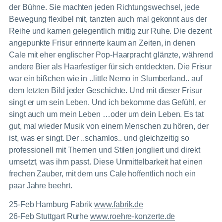
der Bühne. Sie machten jeden Richtungswechsel, jede
Bewegung flexibel mit, tanzten auch mal gekonnt aus der
Reihe und kamen gelegentlich mittig zur Ruhe. Die dezent
angepunkte Frisur erinnerte kaum an Zeiten, in denen
Cale mit eher englischer Pop-Haarpracht glänzte, während
andere Bier als Haarfestiger für sich entdeckten. Die Frisur
war ein bißchen wie in ..little Nemo in Slumberland.. auf
dem letzten Bild jeder Geschichte. Und mit dieser Frisur
singt er um sein Leben. Und ich bekomme das Gefühl, er
singt auch um mein Leben …oder um dein Leben. Es tat
gut, mal wieder Musik von einem Menschen zu hören, der
ist, was er singt. Der ..schamlos.. und gleichzeitig so
professionell mit Themen und Stilen jongliert und direkt
umsetzt, was ihm passt. Diese Unmittelbarkeit hat einen
frechen Zauber, mit dem uns Cale hoffentlich noch ein
paar Jahre beehrt.
25-Feb Hamburg Fabrik
www.fabrik.de
26-Feb Stuttgart Rurhe
www.roehre-konzerte.de