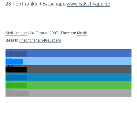
28-Feb Frankfurt Batschapp
www.batschkapp.de
Steff Hengge
|
24. Februar 2007
|
Themen:
Musik
Bezirk:
Friedrichshain-Kreuzberg
teilen
teilen
teilen
teilen
teilen
E-Mail