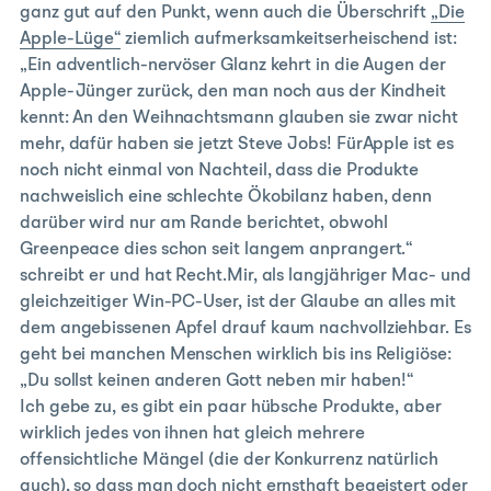
ganz gut auf den Punkt, wenn auch die Überschrift
„Die
Apple-Lüge“
ziemlich aufmerksamkeitserheischend ist:
„Ein adventlich-nervöser Glanz kehrt in die Augen der
Apple-Jünger zurück, den man noch aus der Kindheit
kennt: An den Weihnachtsmann glauben sie zwar nicht
mehr, dafür haben sie jetzt Steve Jobs! FürApple ist es
noch nicht einmal von Nachteil, dass die Produkte
nachweislich eine schlechte Ökobilanz haben, denn
darüber wird nur am Rande berichtet, obwohl
Greenpeace dies schon seit langem anprangert.“
schreibt er und hat Recht.Mir, als langjähriger Mac- und
gleichzeitiger Win-PC-User, ist der Glaube an alles mit
dem angebissenen Apfel drauf kaum nachvollziehbar. Es
geht bei manchen Menschen wirklich bis ins Religiöse:
„Du sollst keinen anderen Gott neben mir haben!“
Ich gebe zu, es gibt ein paar hübsche Produkte, aber
wirklich jedes von ihnen hat gleich mehrere
offensichtliche Mängel (die der Konkurrenz natürlich
auch), so dass man doch nicht ernsthaft begeistert oder