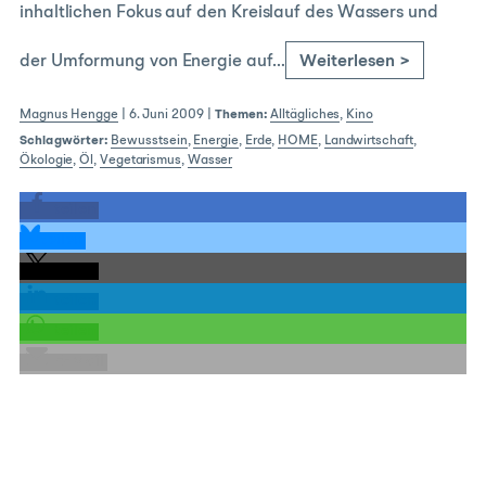
inhaltlichen Fokus auf den Kreislauf des Wassers und
der Umformung von Energie auf…
Weiterlesen >
Magnus Hengge
|
6. Juni 2009
|
Themen:
Alltägliches
,
Kino
Schlagwörter:
Bewusstsein
,
Energie
,
Erde
,
HOME
,
Landwirtschaft
,
Ökologie
,
Öl
,
Vegetarismus
,
Wasser
teilen
teilen
teilen
teilen
teilen
E-Mail