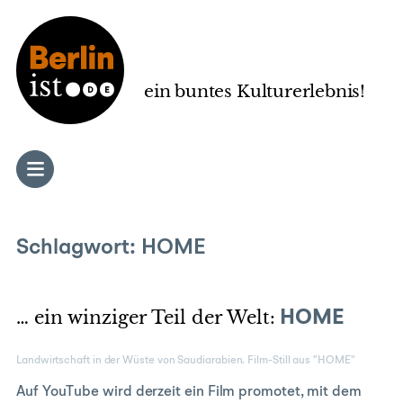
Zum
Inhalt
springen
ein buntes Kulturerlebnis!
Schlagwort:
HOME
… ein winziger Teil der Welt:
HOME
Landwirtschaft in der Wüste von Saudiarabien. Film-Still aus "HOME"
Auf YouTube wird derzeit ein Film promotet, mit dem