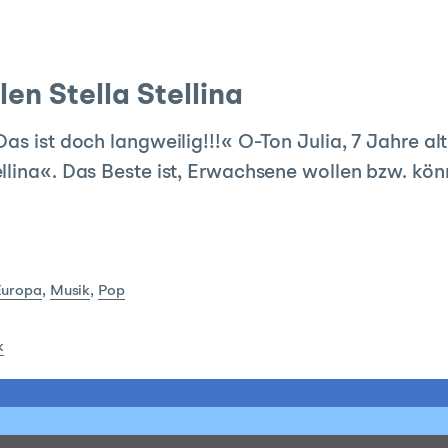
len Stella Stellina
as ist doch langweilig!!!« O-Ton Julia, 7 Jahre alt
llina«. Das Beste ist, Erwachsene wollen bzw. kö
Europa
,
Musik
,
Pop
k