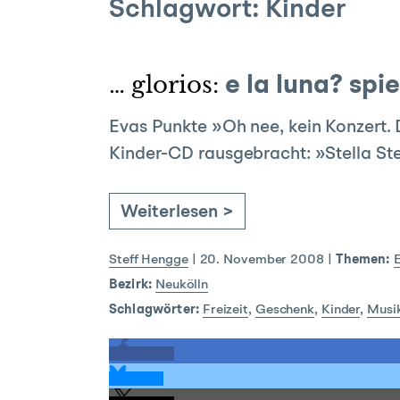
Schlagwort:
Kinder
… glorios:
e la luna? spie
Evas Punkte »Oh nee, kein Konzert. D
Kinder-CD rausgebracht: »Stella Ste
Weiterlesen >
Steff Hengge
|
20. November 2008
|
Themen:
Bezirk:
Neukölln
Schlagwörter:
Freizeit
,
Geschenk
,
Kinder
,
Musi
teilen
teilen