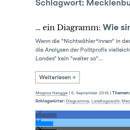
Schlagwort:
Mecklenb
… ein Diagramm:
Wie si
Wenn die "Nichtwähler*innen" in de
die Analysen der Politprofis vielleic
Landes" kein "weiter so"…
Weiterlesen >
Magnus Hengge
|
5. September 2016
|
Themen
Schlagwörter:
Diagramme
,
Landtagswahl
,
Mec
teilen
teilen