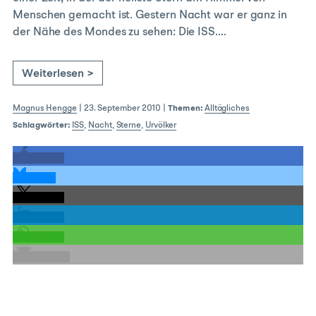
Menschen gemacht ist. Gestern Nacht war er ganz in
der Nähe des Mondes zu sehen: Die ISS.…
Weiterlesen >
Magnus Hengge
|
23. September 2010
|
Themen:
Alltägliches
Schlagwörter:
ISS
,
Nacht
,
Sterne
,
Urvölker
teilen
teilen
teilen
teilen
teilen
E-Mail