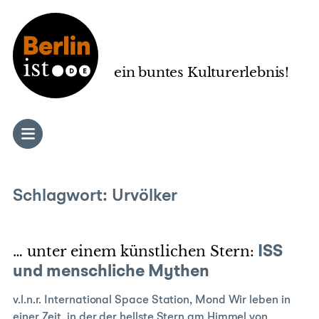
Zum
Inhalt
springen
ein buntes Kulturerlebnis!
Schlagwort:
Urvölker
… unter einem künstlichen Stern:
ISS
und menschliche Mythen
v.l.n.r. International Space Station, Mond Wir leben in
einer Zeit, in der der hellste Stern am Himmel von