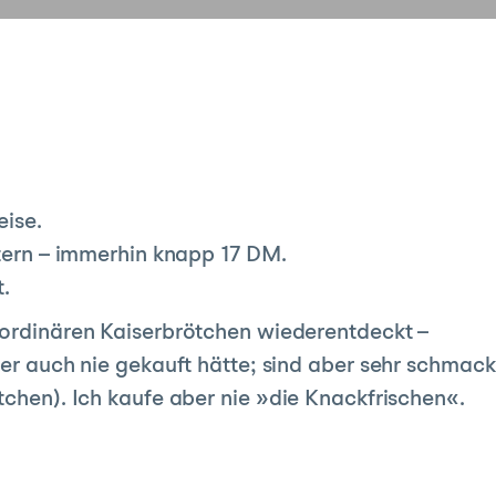
eise.
stern – immerhin knapp 17 DM.
t.
 ordinären Kaiserbrötchen wiederentdeckt –
üher auch nie gekauft hätte; sind aber sehr schmac
tchen). Ich kaufe aber nie »die Knackfrischen«.