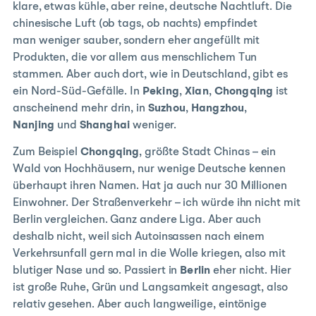
klare, etwas kühle, aber reine, deutsche Nachtluft. Die
chinesische Luft (ob tags, ob nachts) empfindet
man weniger sauber, sondern eher angefüllt mit
Produkten, die vor allem aus menschlichem Tun
stammen. Aber auch dort, wie in Deutschland, gibt es
ein Nord-Süd-Gefälle. In
Peking
,
Xian
,
Chongqing
ist
anscheinend mehr drin, in
Suzhou
,
Hangzhou
,
Nanjing
und
Shanghai
weniger.
Zum Beispiel
Chongqing
, größte Stadt Chinas – ein
Wald von Hochhäusern, nur wenige Deutsche kennen
überhaupt ihren Namen. Hat ja auch nur 30 Millionen
Einwohner. Der Straßenverkehr – ich würde ihn nicht mit
Berlin vergleichen. Ganz andere Liga. Aber auch
deshalb nicht, weil sich Autoinsassen nach einem
Verkehrsunfall gern mal in die Wolle kriegen, also mit
blutiger Nase und so. Passiert in
Berlin
eher nicht. Hier
ist große Ruhe, Grün und Langsamkeit angesagt, also
relativ gesehen. Aber auch langweilige, eintönige