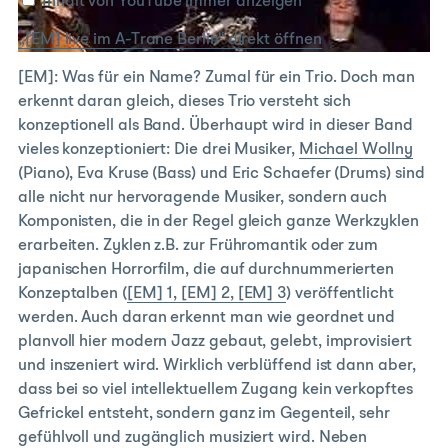
A-
Inhalt von YouTube immer anzeigen
Trane
„[EM] live im A-Trane Berlin“ direkt öffnen
Berlin“
von
[EM]: Was für ein Name? Zumal für ein Trio. Doch man
YouTube
erkennt daran gleich, dieses Trio versteht sich
anzeigen
konzeptionell als Band. Überhaupt wird in dieser Band
vieles konzeptioniert: Die drei Musiker,
Michael Wollny
(Piano), Eva Kruse (Bass) und Eric Schaefer (Drums) sind
alle nicht nur hervoragende Musiker, sondern auch
Komponisten, die in der Regel gleich ganze Werkzyklen
erarbeiten. Zyklen z.B. zur Frühromantik oder zum
japanischen Horrorfilm, die auf durchnummerierten
Konzeptalben (
[EM] 1, [EM] 2, [EM] 3
) veröffentlicht
werden. Auch daran erkennt man wie geordnet und
planvoll hier modern Jazz gebaut, gelebt, improvisiert
und inszeniert wird. Wirklich verblüffend ist dann aber,
dass bei so viel intellektuellem Zugang kein verkopftes
Gefrickel entsteht, sondern ganz im Gegenteil, sehr
gefühlvoll und zugänglich musiziert wird. Neben