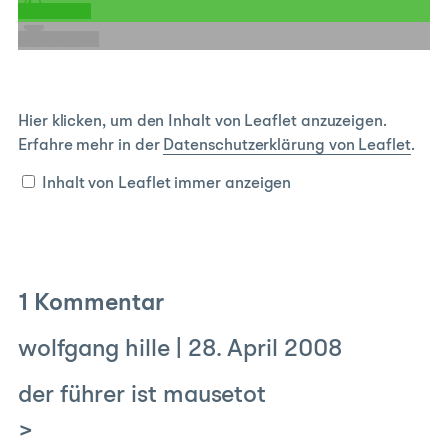
teilen
E-Mail
Inhalt
Hier klicken, um den Inhalt von Leaflet anzuzeigen.
von
Erfahre mehr in der
Datenschutzerklärung von Leaflet
.
Leaflet
anzeigen
Inhalt von Leaflet immer anzeigen
1 Kommentar
wolfgang hille
|
28. April 2008
der führer ist mausetot
>