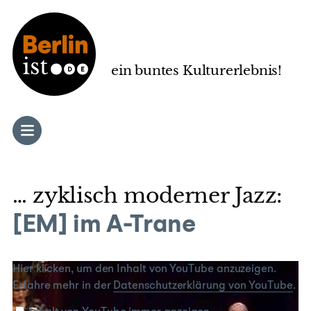
Zum
Inhalt
springen
ein buntes Kulturerlebnis!
… zyklisch moderner Jazz:
[EM] im A-Trane
„[EM]
Hier klicken, um den Inhalt von YouTube anzuzeigen.
live
Erfahre mehr in der
Datenschutzerklärung von YouTube
.
im