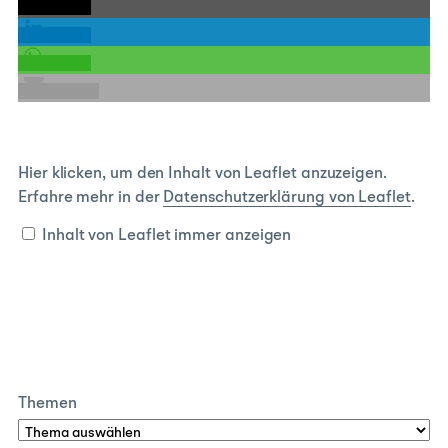
teilen
teilen
teilen
E-Mail
Inhalt
Hier klicken, um den Inhalt von Leaflet anzuzeigen.
von
Erfahre mehr in der
Datenschutzerklärung von Leaflet
.
Leaflet
anzeigen
Inhalt von Leaflet immer anzeigen
Themen