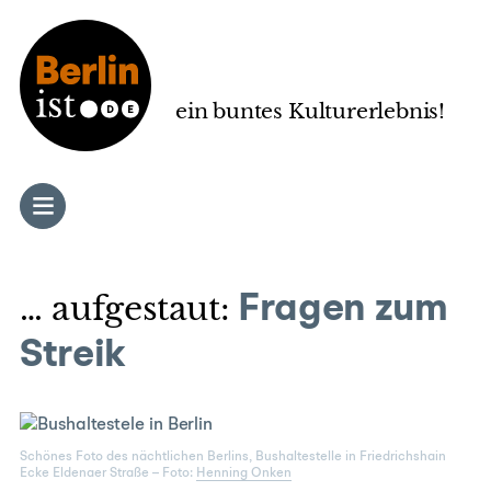
Zum
Inhalt
springen
ein buntes Kulturerlebnis!
… aufgestaut:
Fragen zum
Streik
Schönes Foto des nächtlichen Berlins, Bushaltestelle in Friedrichshain
Ecke Eldenaer Straße – Foto:
Henning Onken