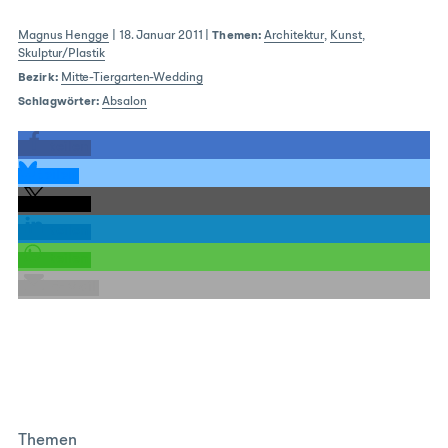
Magnus Hengge
|
18. Januar 2011
|
Themen:
Architektur
,
Kunst
,
Skulptur/Plastik
Bezirk:
Mitte-Tiergarten-Wedding
Schlagwörter:
Absalon
teilen
teilen
teilen
teilen
teilen
E-Mail
Themen