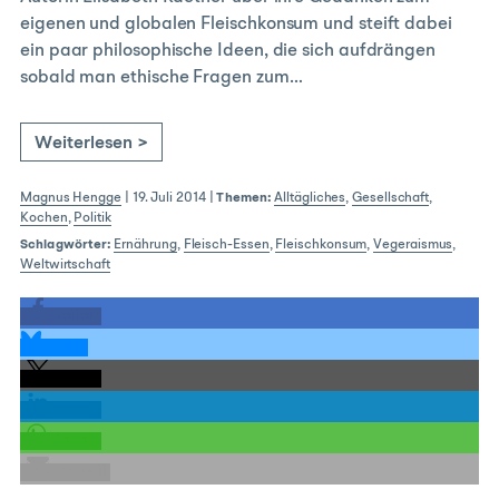
eigenen und globalen Fleischkonsum und steift dabei
ein paar philosophische Ideen, die sich aufdrängen
sobald man ethische Fragen zum…
Weiterlesen >
Magnus Hengge
|
19. Juli 2014
|
Themen:
Alltägliches
,
Gesellschaft
,
Kochen
,
Politik
Schlagwörter:
Ernährung
,
Fleisch-Essen
,
Fleischkonsum
,
Vegeraismus
,
Weltwirtschaft
teilen
teilen
teilen
teilen
teilen
E-Mail