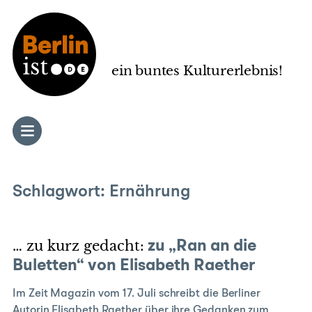
Zum
Inhalt
springen
ein buntes Kulturerlebnis!
Schlagwort:
Ernährung
… zu kurz gedacht:
zu „Ran an die
Buletten“ von Elisabeth Raether
Im Zeit Magazin vom 17. Juli schreibt die Berliner
Autorin Elisabeth Raether über ihre Gedanken zum