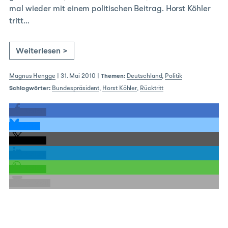
mal wieder mit einem politischen Beitrag. Horst Köhler
tritt…
Weiterlesen >
Magnus Hengge
|
31. Mai 2010
|
Themen:
Deutschland
,
Politik
Schlagwörter:
Bundespräsident
,
Horst Köhler
,
Rücktritt
teilen
teilen
teilen
teilen
teilen
E-Mail