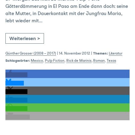
Götterdämmerung in El Paso am Ende dann doch: seine
alte Mutter, in Dauerkontakt mit der Jungfrau Maria,
lebt wieder mit…
Weiterlesen >
Günther Grosser (2008 – 2017)
|
14. November 2012
|
Themen:
Literatur
Schlagwörter:
Mexico
,
Pulp Fiction
,
Rick de Marinis
,
Roman
,
Texas
teilen
teilen
teilen
teilen
teilen
E-Mail