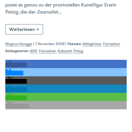
passt es genau zu der provinziellen Kunstfigur Erwin
Pelzig, die der Journalist…
Weiterlesen >
Magnus Hengge
|
7. November 2008
|
Themen:
Alltägliches
,
Fernsehen
Schlagwörter:
ARD
,
Fernsehen
,
Kabarett
,
Pelzig
teilen
teilen
teilen
teilen
teilen
E-Mail