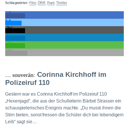
Schlagwörter:
Film
,
ÖRR
,
Rant
,
Thriller
teilen
teilen
teilen
teilen
teilen
E-Mail
Corinna Kirchhoff im
… souverän:
Polizeiruf 110
Gestern war es Corinna Kirchhoff im Polizeiruf 110
„Hexenjagd“, die aus der Schulleiterin Bärbel Strasser ein
schauspielerisches Ereignis machte. „Du musst ihnen die
Stirn bieten, sonst fressen die Schüler dich bei lebendigem
Leib“ sagt sie…