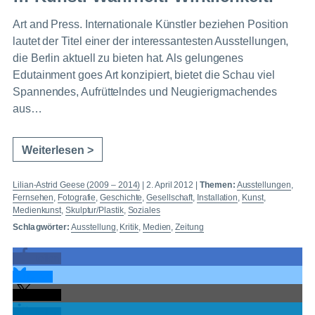
Art and Press. Internationale Künstler beziehen Position
lautet der Titel einer der interessantesten Ausstellungen,
die Berlin aktuell zu bieten hat. Als gelungenes
Edutainment goes Art konzipiert, bietet die Schau viel
Spannendes, Aufrüttelndes und Neugierigmachendes
aus…
Weiterlesen >
Lilian-Astrid Geese (2009 – 2014)
|
2. April 2012
|
Themen:
Ausstellungen
,
Fernsehen
,
Fotografie
,
Geschichte
,
Gesellschaft
,
Installation
,
Kunst
,
Medienkunst
,
Skulptur/Plastik
,
Soziales
Schlagwörter:
Ausstellung
,
Kritik
,
Medien
,
Zeitung
teilen
teilen
teilen
teilen