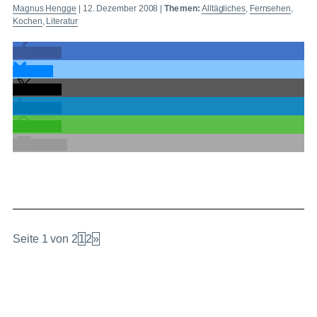
Magnus Hengge
|
12. Dezember 2008
|
Themen:
Alltägliches
,
Fernsehen
,
Kochen
,
Literatur
teilen
teilen
teilen
teilen
teilen
E-Mail
Seite 1 von 2
1
2
»