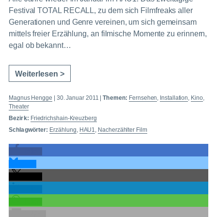
Festival TOTAL RECALL, zu dem sich Filmfreaks aller
Generationen und Genre vereinen, um sich gemeinsam
mittels freier Erzählung, an filmische Momente zu erinnern,
egal ob bekannt…
Weiterlesen >
Magnus Hengge
|
30. Januar 2011
|
Themen:
Fernsehen
,
Installation
,
Kino
,
Theater
Bezirk:
Friedrichshain-Kreuzberg
Schlagwörter:
Erzählung
,
HAU1
,
Nacherzählter Film
teilen
teilen
teilen
teilen
teilen
E-Mail