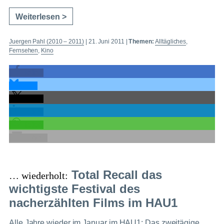
Weiterlesen >
Juergen Pahl (2010 – 2011)
|
21. Juni 2011
|
Themen:
Alltägliches
,
Fernsehen
,
Kino
teilen
teilen
teilen
teilen
teilen
E-Mail
Total Recall das
… wiederholt:
wichtigste Festival des
nacherzählten Films im HAU1
Alle Jahre wieder im Januar im HAU1: Das zweitägige