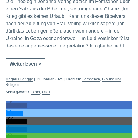
Die Theologin Johanna Vering sprach im Fernsehen über
einen Satz aus der Bibel, der, sie „umgehauen“ habe: „Im
Krieg gibt es keinen Urlaub.“ Kann uns dieser Bibelvers
nach der Ableitung von Frau Vering wirklich sagen: „Ihr
dürft das Leben genießen, auch wenn andere – in der
Ukraine, in Gaza oder anderswo – im Leid versinken“? Ist
das eine angemessene Interpretation? Ich glaube nicht.
Weiterlesen >
Magnus Hengge
|
19. Januar 2025
|
Themen:
Fernsehen
,
Glaube und
Religion
Schlagwörter:
Bibel
,
ÖRR
teilen
teilen
teilen
teilen
teilen