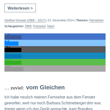
Weiterlesen >
Günther Grosser (2008 – 2017)
|
15. Dezember 2014
|
Themen:
Fernsehen
Schlagwörter:
ÖRR
,
Polizeiruf
,
Tatort
teilen
teilen
teilen
teilen
teilen
E-Mail
vom Gleichen
… zuviel:
Ich habe neulich meinen Fernseher aus dem Fenster
geworfen, weil nur noch Barbara Schöneberger drin war.
Immer wenn ich das Gerät anmachte, kam Brarabra