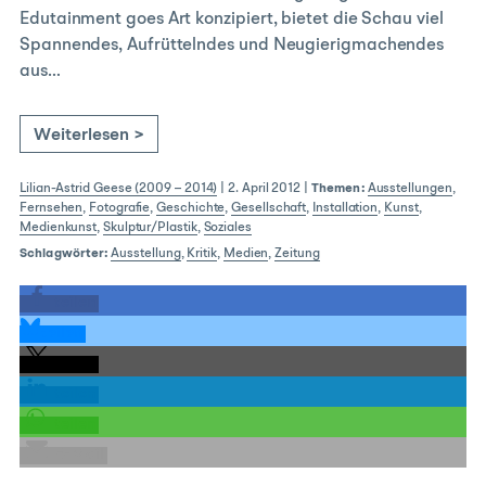
Edutainment goes Art konzipiert, bietet die Schau viel
Spannendes, Aufrüttelndes und Neugierigmachendes
aus…
Weiterlesen >
Lilian-Astrid Geese (2009 – 2014)
|
2. April 2012
|
Themen:
Ausstellungen
,
Fernsehen
,
Fotografie
,
Geschichte
,
Gesellschaft
,
Installation
,
Kunst
,
Medienkunst
,
Skulptur/Plastik
,
Soziales
Schlagwörter:
Ausstellung
,
Kritik
,
Medien
,
Zeitung
teilen
teilen
teilen
teilen
teilen
E-Mail