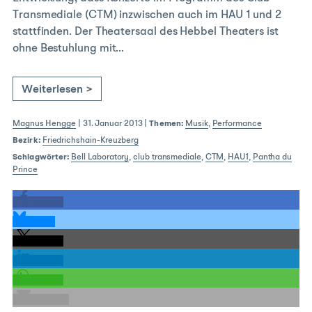
Transmediale (CTM) inzwischen auch im HAU 1 und 2
stattfinden. Der Theatersaal des Hebbel Theaters ist
ohne Bestuhlung mit…
Weiterlesen >
Magnus Hengge
|
31. Januar 2013
|
Themen:
Musik
,
Performance
Bezirk:
Friedrichshain-Kreuzberg
Schlagwörter:
Bell Laboratory
,
club transmediale
,
CTM
,
HAU1
,
Pantha du
Prince
teilen
teilen
teilen
teilen
teilen
E-Mail