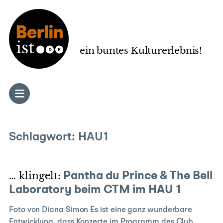
Zum
Inhalt
springen
ein buntes Kulturerlebnis!
Schlagwort:
HAU1
… klingelt:
Pantha du Prince & The Bell
Laboratory beim CTM im HAU 1
Foto von Diana Simon Es ist eine ganz wunderbare
Entwicklung, dass Konzerte im Programm des Club