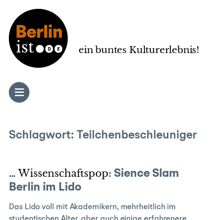
Zum
Inhalt
springen
ein buntes Kulturerlebnis!
Schlagwort:
Teilchenbeschleuniger
… Wissenschaftspop:
Sience Slam
Berlin im Lido
Das Lido voll mit Akademikern, mehrheitlich im
studentischen Alter, aber auch einige erfahrenere