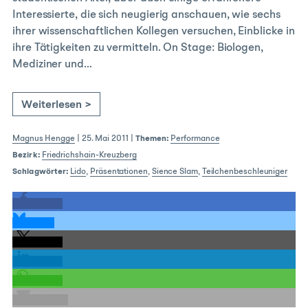
Interessierte, die sich neugierig anschauen, wie sechs
ihrer wissenschaftlichen Kollegen versuchen, Einblicke in
ihre Tätigkeiten zu vermitteln. On Stage: Biologen,
Mediziner und…
Weiterlesen >
Magnus Hengge
|
25. Mai 2011
|
Themen:
Performance
Bezirk:
Friedrichshain-Kreuzberg
Schlagwörter:
Lido
,
Präsentationen
,
Sience Slam
,
Teilchenbeschleuniger
teilen
teilen
teilen
teilen
teilen
E-Mail