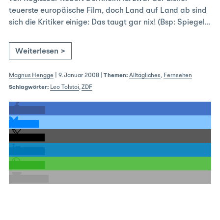
teuerste europäische Film, doch Land auf Land ab sind
sich die Kritiker einige: Das taugt gar nix! (Bsp: Spiegel…
Weiterlesen >
Magnus Hengge
|
9. Januar 2008
|
Themen:
Alltägliches
,
Fernsehen
Schlagwörter:
Leo Tolstoi
,
ZDF
teilen
teilen
teilen
teilen
teilen
E-Mail