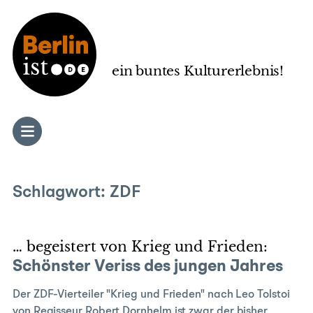
Zum
Inhalt
springen
ein buntes Kulturerlebnis!
Schlagwort:
ZDF
… begeistert von Krieg und Frieden:
Schönster Veriss des jungen Jahres
Der ZDF-Vierteiler "Krieg und Frieden" nach Leo Tolstoi
von Regisseur Robert Dornhelm ist zwar der bisher