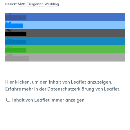
Bezirk:
Mitte-Tiergarten-Wedding
teilen
teilen
teilen
teilen
teilen
E-Mail
Inhalt
Hier klicken, um den Inhalt von Leaflet anzuzeigen.
von
Erfahre mehr in der
Datenschutzerklärung von Leaflet
.
Leaflet
anzeigen
Inhalt von Leaflet immer anzeigen