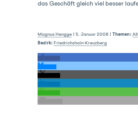
das Geschäft gleich viel besser lauf
Magnus Hengge
|
5. Januar 2008
|
Themen:
Al
Bezirk:
Friedrichshain-Kreuzberg
teilen
teilen
teilen
teilen
teilen
E-Mail