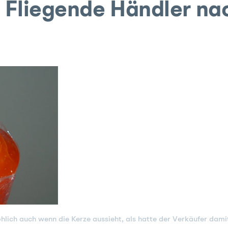
:
Fliegende Händler nac
ohlich auch wenn die Kerze aussieht, als hatte der Verkäufer dam