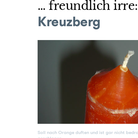
… freundlich irre
Kreuzberg
Soll nach Orange duften und ist gar nicht bedr