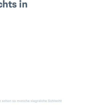
hts in
it schon so manche siegreiche Schlacht