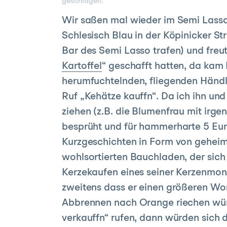
geschlagen.
Wir saßen mal wieder im Semi Lasso 
Schlesisch Blau in der Köpinicker S
Bar des Semi Lasso trafen) und freut
Kartoffel
“ geschafft hatten, da kam
herumfuchtelnden, fliegenden Händ
Ruf „Kehätze kauffn“. Da ich ihn und
ziehen (z.B. die Blumenfrau mit irg
besprüht und für hammerharte 5 Euro
Kurzgeschichten in Form von geheimn
wohlsortierten Bauchladen, der sic
Kerzekaufen eines seiner Kerzenmons
zweitens dass er einen größeren Wor
Abbrennen nach Orange riechen würde
verkauffn“ rufen, dann würden sich 