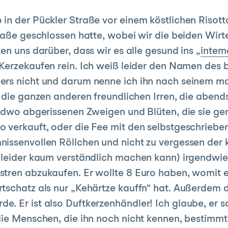
in der Pückler Straße vor einem köstlichen Risot
traße geschlossen hatte, wobei wir die beiden Wir
en uns darüber, dass wir es alle gesund ins „
inter
 Kerzekaufen rein. Ich weiß leider den Namen des 
lers nicht und darum nenne ich ihn nach seinem 
 die ganzen anderen freundlichen Irren, die abend
endwo abgerissenen Zweigen und Blüten, die sie g
 verkauft, oder die Fee mit den selbstgeschriebe
issenvollen Röllchen und nicht zu vergessen der 
h leider kaum verständlich machen kann) irgendwi
tren abzukaufen. Er wollte 8 Euro haben, womit e
tschatz als nur „Kehärtze kauffn“ hat. Außerdem d
. Er ist also Duftkerzenhändler! Ich glaube, er s
die Menschen, die ihn noch nicht kennen, bestimmt