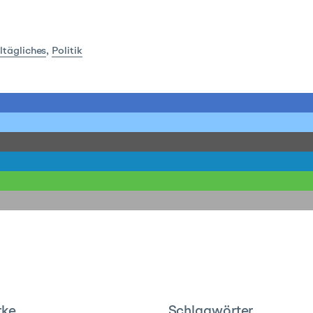
ltägliches
,
Politik
rke
Schlagwörter