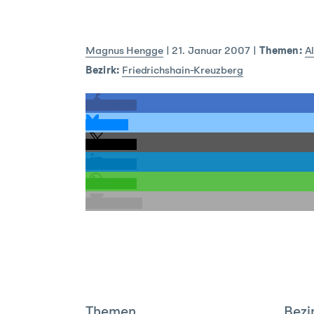
Magnus Hengge
|
21. Januar 2007
|
Themen:
Al
Bezirk:
Friedrichshain-Kreuzberg
teilen
teilen
teilen
teilen
teilen
E-Mail
Themen
Bezi