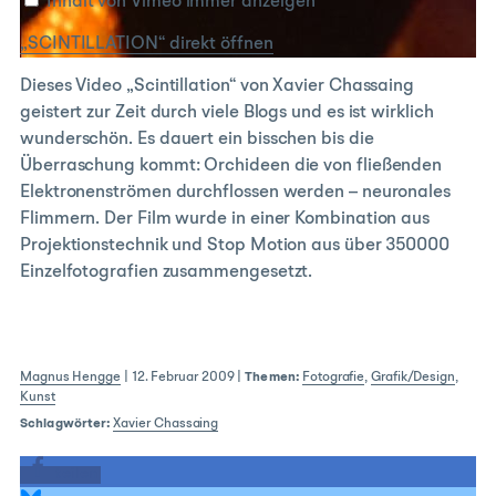
anzeigen
Inhalt von Vimeo immer anzeigen
„SCINTILLATION“ direkt öffnen
Dieses Video „Scintillation“ von Xavier Chassaing
geistert zur Zeit durch viele Blogs und es ist wirklich
wunderschön. Es dauert ein bisschen bis die
Überraschung kommt: Orchideen die von fließenden
Elektronenströmen durchflossen werden – neuronales
Flimmern. Der Film wurde in einer Kombination aus
Projektionstechnik und Stop Motion aus über 350000
Einzelfotografien zusammengesetzt.
Magnus Hengge
|
12. Februar 2009
|
Themen:
Fotografie
,
Grafik/Design
,
Kunst
Schlagwörter:
Xavier Chassaing
teilen