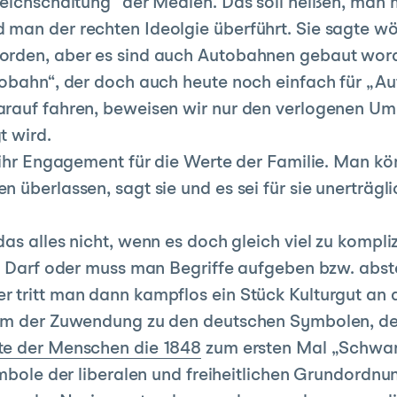
leichschaltung“ der Medien. Das soll heißen, man 
an der rechten Ideolgie überführt. Sie sagte wörtl
orden, aber es sind auch Autobahnen gebaut worde
tobahn“, der doch auch heute noch einfach für „A
rauf fahren, beweisen wir nur den verlogenen Umg
t wird.
e ihr Engagement für die Werte der Familie. Man kö
überlassen, sagt sie und es sei für sie unerträglic
as alles nicht, wenn es doch gleich viel zu kompli
: Darf oder muss man Begriffe aufgeben bzw. absto
 tritt man dann kampflos ein Stück Kulturgut an 
orm der Zuwendung zu den deutschen Symbolen, de
e der Menschen die 1848
zum ersten Mal „Schwarz
ymbole der liberalen und freiheitlichen Grundordnun