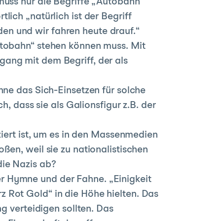
muss nur die Begriffe „Autobahn“
ich „natürlich ist der Begriff
n und wir fahren heute drauf.“
utobahn“ stehen können muss. Mit
ang mit dem Begriff, der als
nne das Sich-Einsetzen für solche
h, dass sie als Galionsfigur z.B. der
ziert ist, um es in den Massenmedien
ßen, weil sie zu nationalistischen
die Nazis ab?
r Hymne und der Fahne. „Einigkeit
 Rot Gold“ in die Höhe hielten. Das
g verteidigen sollten. Das