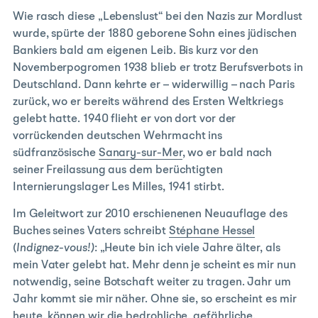
Wie rasch diese „Lebenslust“ bei den Nazis zur Mordlust
wurde, spürte der 1880 geborene Sohn eines jüdischen
Bankiers bald am eigenen Leib. Bis kurz vor den
Novemberpogromen 1938 blieb er trotz Berufsverbots in
Deutschland. Dann kehrte er – widerwillig – nach Paris
zurück, wo er bereits während des Ersten Weltkriegs
gelebt hatte. 1940 flieht er von dort vor der
vorrückenden deutschen Wehrmacht ins
südfranzösische
Sanary-sur-Mer
, wo er bald nach
seiner Freilassung aus dem berüchtigten
Internierungslager Les Milles, 1941 stirbt.
Im Geleitwort zur 2010 erschienenen Neuauflage des
Buches seines Vaters schreibt
Stéphane Hessel
(
Indignez-vous!)
: „Heute bin ich viele Jahre älter, als
mein Vater gelebt hat. Mehr denn je scheint es mir nun
notwendig, seine Botschaft weiter zu tragen. Jahr um
Jahr kommt sie mir näher. Ohne sie, so erscheint es mir
heute, können wir die bedrohliche, gefährliche,