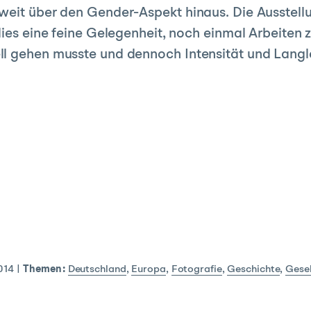
weit über den Gender-Aspekt hinaus. Die Ausstellu
dies eine feine Gelegenheit, noch einmal Arbeiten z
l gehen musste und dennoch Intensität und Langle
014
|
Themen:
Deutschland
,
Europa
,
Fotografie
,
Geschichte
,
Gesel