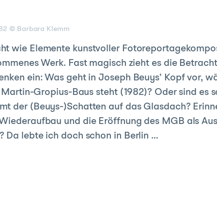
1982 © Barbara Klemm
ht wie Elemente kunstvoller Fotoreportagekomposi
kommenes Werk. Fast magisch zieht es die Betracht
enken ein: Was geht in Joseph Beuys’ Kopf vor, w
es Martin-Gropius-Baus steht (1982)? Oder sind es 
mt der (Beuys-)Schatten auf das Glasdach? Erinne
 Wiederaufbau und die Eröffnung des MGB als Auss
 Da lebte ich doch schon in Berlin …