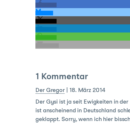
teilen
teilen
teilen
teilen
teilen
E-Mail
1 Kommentar
Der Gregor
|
18. März 2014
Der Gysi ist ja seit Ewigkeiten in der 
ist anscheinend in Deutschland schl
geklappt. Sorry, wenn ich hier bissc