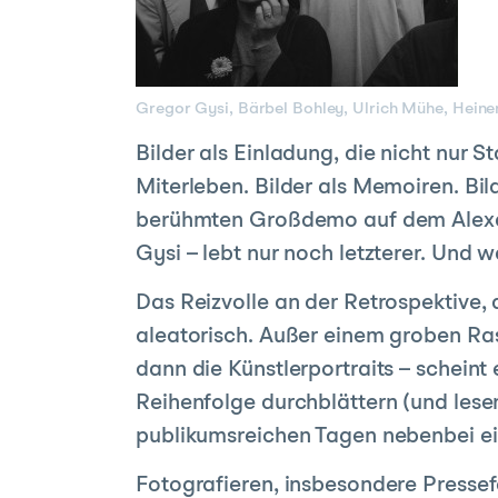
Gregor Gysi, Bärbel Bohley, Ulrich Mühe, Hein
Bilder als Einladung, die nicht nur
Miterleben. Bilder als Memoiren. Bil
berühmten Großdemo auf dem Alexan
Gysi – lebt nur noch letzterer. Un
Das Reizvolle an der Retrospektive, 
aleatorisch. Außer einem groben Ra
dann die Künstlerportraits – scheint
Reihenfolge durchblättern (und les
publikumsreichen Tagen nebenbei ein 
Fotografieren, insbesondere Presse