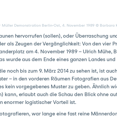
er Müller Demonstration Berlin-Ost, 4. November 1989 © Barbara
 Staunen hervorrufen (sollen), oder Überraschung 
der als Zeugen der Vergänglichkeit: Von den vier 
derplatz am 4. November 1989 – Ulrich Mühe, Bär
d was wurde aus dem Ende eines ganzen Landes und
die noch bis zum 9. März 2014 zu sehen ist, ist auc
ster – in den vorderen Räumen Fotografien aus D
 es kein vorgegebenes Muster zu geben. Ähnlich wie
en) kann, erlaubt auch die Schau den Blick ohne 
enormer logistischer Vorteil ist.
fotografieren, war lange eine fast reine Männer