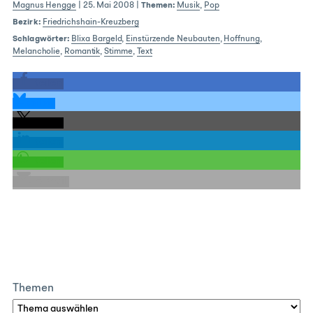
Magnus Hengge
|
25. Mai 2008
|
Themen:
Musik
,
Pop
Bezirk:
Friedrichshain-Kreuzberg
Schlagwörter:
Blixa Bargeld
,
Einstürzende Neubauten
,
Hoffnung
,
Melancholie
,
Romantik
,
Stimme
,
Text
teilen
teilen
teilen
teilen
teilen
E-Mail
Themen