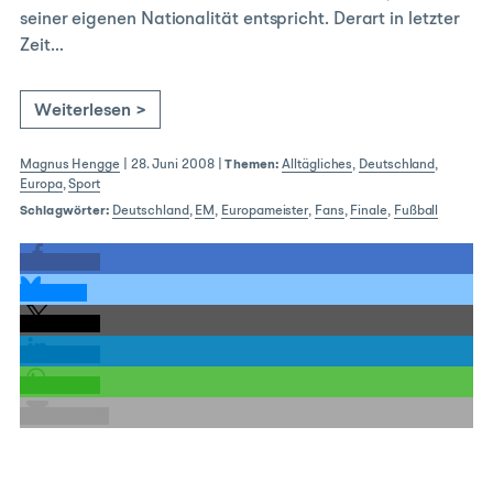
seiner eigenen Nationalität entspricht. Derart in letzter
Zeit…
Weiterlesen >
Magnus Hengge
|
28. Juni 2008
|
Themen:
Alltägliches
,
Deutschland
,
Europa
,
Sport
Schlagwörter:
Deutschland
,
EM
,
Europameister
,
Fans
,
Finale
,
Fußball
teilen
teilen
teilen
teilen
teilen
E-Mail