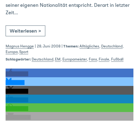
seiner eigenen Nationalität entspricht. Derart in letzter
Zeit…
Weiterlesen >
Magnus Hengge
|
28. Juni 2008
|
Themen:
Alltägliches
,
Deutschland
,
Europa
,
Sport
Schlagwörter:
Deutschland
,
EM
,
Europameister
,
Fans
,
Finale
,
Fußball
teilen
teilen
teilen
teilen
teilen
E-Mail