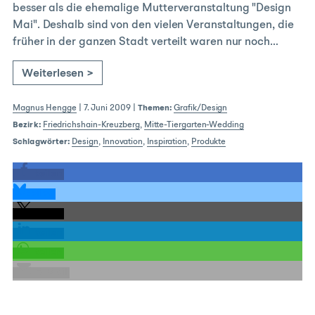
besser als die ehemalige Mutterveranstaltung "Design
Mai". Deshalb sind von den vielen Veranstaltungen, die
früher in der ganzen Stadt verteilt waren nur noch…
Weiterlesen >
Magnus Hengge
|
7. Juni 2009
|
Themen:
Grafik/Design
Bezirk:
Friedrichshain-Kreuzberg
,
Mitte-Tiergarten-Wedding
Schlagwörter:
Design
,
Innovation
,
Inspiration
,
Produkte
teilen
teilen
teilen
teilen
teilen
E-Mail