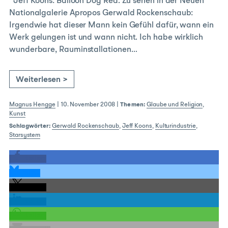
Jeff Koons: Balloon Dog Red. Zu sehen in der Neuen
Nationalgalerie Apropos Gerwald Rockenschaub:
Irgendwie hat dieser Mann kein Gefühl dafür, wann ein
Werk gelungen ist und wann nicht. Ich habe wirklich
wunderbare, Rauminstallationen…
Weiterlesen >
Magnus Hengge
|
10. November 2008
|
Themen:
Glaube und Religion
,
Kunst
Schlagwörter:
Gerwald Rockenschaub
,
Jeff Koons
,
Kulturindustrie
,
Starsystem
teilen
teilen
teilen
teilen
teilen