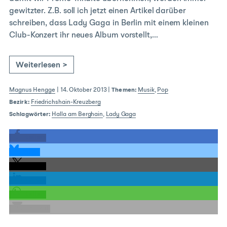
gewitzter. Z.B. soll ich jetzt einen Artikel darüber
schreiben, dass Lady Gaga in Berlin mit einem kleinen
Club-Konzert ihr neues Album vorstellt,…
Weiterlesen >
Magnus Hengge
|
14. Oktober 2013
|
Themen:
Musik
,
Pop
Bezirk:
Friedrichshain-Kreuzberg
Schlagwörter:
Halla am Berghain
,
Lady Gaga
teilen
teilen
teilen
teilen
teilen
E-Mail