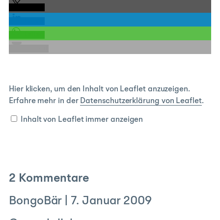
teilen
teilen
teilen
E-Mail
Inhalt
Hier klicken, um den Inhalt von Leaflet anzuzeigen.
von
Erfahre mehr in der
Datenschutzerklärung von Leaflet
.
Leaflet
anzeigen
Inhalt von Leaflet immer anzeigen
2 Kommentare
BongoBär
|
7. Januar 2009