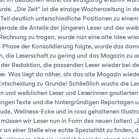
eit im deutschen Markt als einzigartig erkannt w
de. „Die Zeit“ ist die einzige Wochenzeitung in de
Teil deutlich unterschiedliche Positionen zu eine
gerade die Anteile der jüngeren Leser und der weibl
hnung zu tragen, wurde nun eine alte Idee wieder
ne Phase der Konsolidierung folgte, wurde das dam
ch, die Leserschaft zu gering und das Magazin zu 
 der Redaktion, die passenden Leser wieder bei 
r. Was liegt da näher, als das alte Magazin wiede
 Entscheidung zu Grunde! Schließlich wuchs die Les
n und weiblichen Leser und Leserinnen goutierten d
nlangen Texte und die hintergründigen Reportagen u
ude, Wellness-Ecke und in rosa gehaltenen Illustr
, müssen wir Leser nun in Form des neuen (alten) „
ur an einer Stelle eine echte Spezialität zu finden,