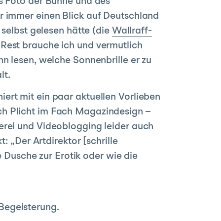
es Foto der Bühne und des
r immer einen Blick auf Deutschland
 selbst gelesen hätte (die
Wallraff-
 Rest brauche ich und vermutlich
n lesen, welche Sonnenbrille er zu
lt.
ert mit ein paar aktuellen Vorlieben
rlich Plicht im Fach Magazindesign –
erei und Videoblogging leider auch
: „Der Artdirektor [schrille
e Dusche zur Erotik oder wie die
Begeisterung.