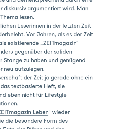
urde und dementsprechend durch eine
r diskursiv argumentiert wird. Man
m Thema lesen.
ichen Leserinnen in der letzten Zeit
belebt. Vor Jahren, als es der Zeit
als existierende „ZEITmagazin“
anders gegenüber der soliden
der Stange zu haben und genügend
r neu aufzulegen.
erschaft der Zeit ja gerade ohne ein
as textbasierte Heft, sie
nd eben nicht für Lifestyle-
ationen.
ZEITmagazin Leben
“ wieder
 die die besondere Form des