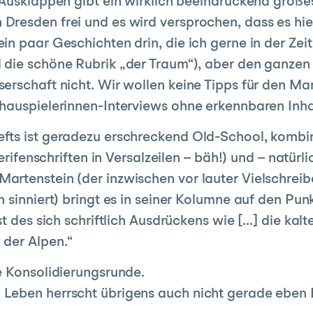
 Ausklappen gibt ein wirklich beeindruckend groß
resden frei und es wird versprochen, dass es hie
n paar Geschichten drin, die ich gerne in der Zeit
 die schöne Rubrik „der Traum“), aber den ganzen
erschaft nicht. Wir wollen keine Tipps für den Man
hauspielerinnen-Interviews ohne erkennbaren Inha
ts ist geradezu erschreckend Old-School, kombini
Serifenschriften in Versalzeilen – bäh!) und – natü
rtenstein (der inzwischen vor lauter Vielschreib
sinniert) bringt es in seiner Kolumne auf den Punkt
t des sich schriftlich Ausdrückens wie […] die kalt
 der Alpen.“
e Konsolidierungsrunde.
Leben herrscht übrigens auch nicht gerade eben 