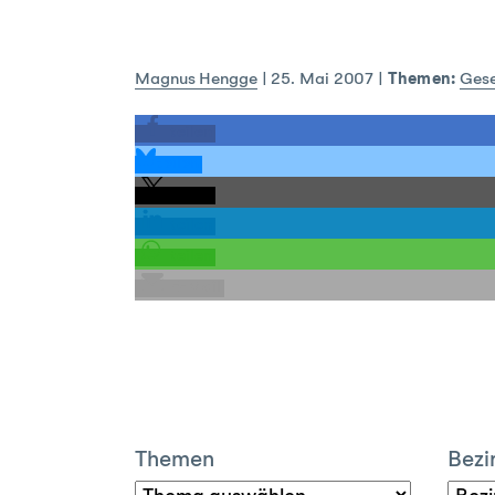
Magnus Hengge
|
25. Mai 2007
|
Themen:
Gese
teilen
teilen
teilen
teilen
teilen
E-Mail
Themen
Bezi