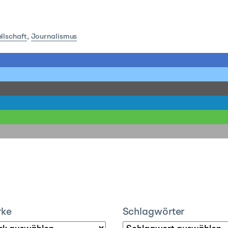
llschaft
,
Journalismus
rke
Schlagwörter