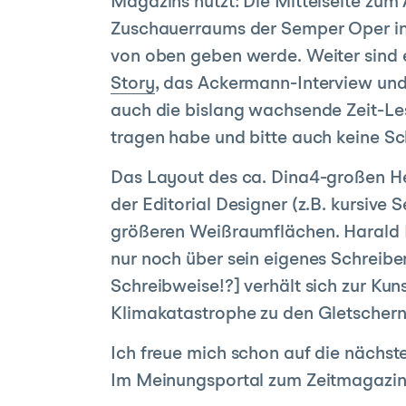
Magazins nutzt: Die Mittelseite zum
Zuschauerraums der Semper Oper in D
von oben geben werde. Weiter sind ei
Story
, das Ackermann-Interview und
auch die bislang wachsende Zeit-Les
tragen habe und bitte auch keine Sc
Das Layout des ca. Dina4-großen Hef
der Editorial Designer (z.B. kursive 
größeren Weißraumflächen. Harald Ma
nur noch über sein eigenes Schreiben 
Schreibweise!?] verhält sich zur Kuns
Klimakatastrophe zu den Gletschern
Ich freue mich schon auf die nächst
Im Meinungsportal zum Zeitmagazin 