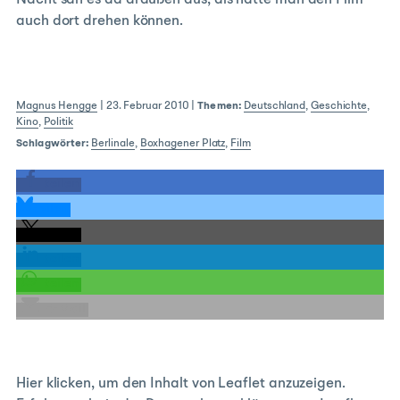
Nacht sah es da draußen aus, als hätte man den Film
auch dort drehen können.
Magnus Hengge
|
23. Februar 2010
|
Themen:
Deutschland
,
Geschichte
,
Kino
,
Politik
Schlagwörter:
Berlinale
,
Boxhagener Platz
,
Film
teilen
teilen
teilen
teilen
teilen
E-Mail
Inhalt
Hier klicken, um den Inhalt von Leaflet anzuzeigen.