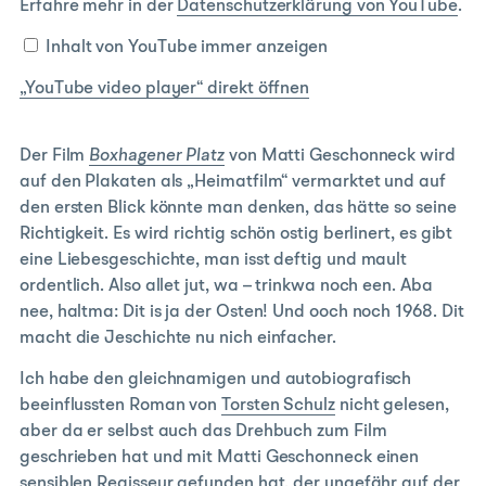
video
Erfahre mehr in der
Datenschutzerklärung von YouTube
.
player“
von
Inhalt von YouTube immer anzeigen
YouTube
„YouTube video player“ direkt öffnen
anzeigen
Der Film
Boxhagener Platz
von Matti Geschonneck wird
auf den Plakaten als „Heimatfilm“ vermarktet und auf
den ersten Blick könnte man denken, das hätte so seine
Richtigkeit. Es wird richtig schön ostig berlinert, es gibt
eine Liebesgeschichte, man isst deftig und mault
ordentlich. Also allet jut, wa – trinkwa noch een. Aba
nee, haltma: Dit is ja der Osten! Und ooch noch 1968. Dit
macht die Jeschichte nu nich einfacher.
Ich habe den gleichnamigen und autobiografisch
beeinflussten Roman von
Torsten Schulz
nicht gelesen,
aber da er selbst auch das Drehbuch zum Film
geschrieben hat und mit Matti Geschonneck einen
sensiblen Regisseur gefunden hat, der ungefähr auf der