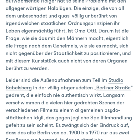
aufwachsende Holger hat so seine Probleme mit den
allgegenwärtigen Halblügen. Die einzige, die von all
dem unbeschadet und quasi völlig unberührt von
irgendwelchen staatlichen Ordnungsprinzipien ihr
Leben eigenmächtig führt, ist Oma Otti. Darum ist die
Frage, wie sie das mit den Männern macht, eigentlich
die Frage nach dem Geheimnis, wie sie es macht, sich
nicht gegenüber der Staatlichkeit zu positionieren, und
mit diesem Kunststück auch nicht von deren Organen
berührt zu werden.
Leider sind die Außenaufnahmen zum Teil im
Studio
Babelsberg
in der völlig abgenudelten „
Berliner Straße
“
gedreht, die einfach nie authentisch wirkt. Langsam
verschwimmen die vielen hier gedrehten Szenen der
verschiedenen Filme zu einem allgemeinen psydo-
städtischen Idyll, das gegen jegliche Speilfilmhandlung
gefeit zu sein scheint. Es zwängt sich der Eindruck auf,
dass das alte Berlin von ca. 1900 bis 1970 nur aus zwei